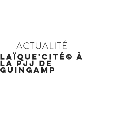
ACTUALITÉ
Laïque'Cité© à
la PJJ de
Guingamp