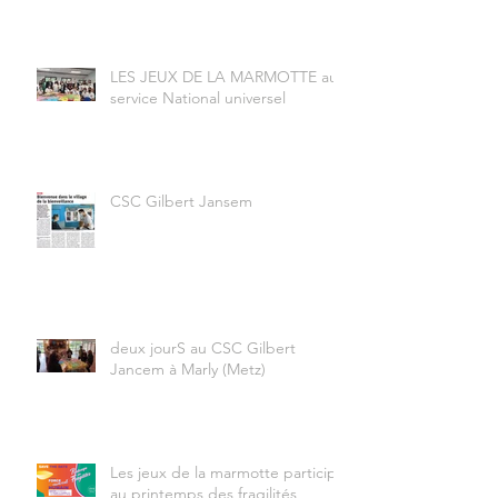
LES JEUX DE LA MARMOTTE au
service National universel
CSC Gilbert Jansem
deux jourS au CSC Gilbert
Jancem à Marly (Metz)
Les jeux de la marmotte participe
au printemps des fragilités