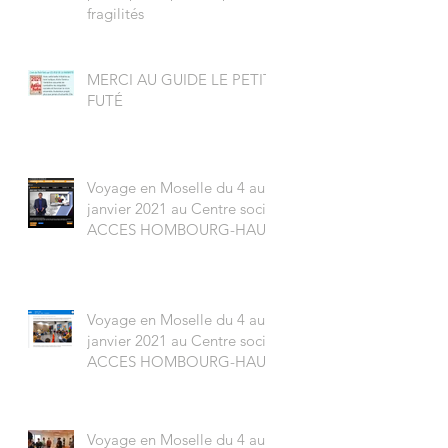
fragilités
MERCI AU GUIDE LE PETIT-
FUTÉ
Voyage en Moselle du 4 au 8
janvier 2021 au Centre social
ACCES HOMBOURG-HAUT
Voyage en Moselle du 4 au 8
janvier 2021 au Centre social
ACCES HOMBOURG-HAUT
Voyage en Moselle du 4 au 8