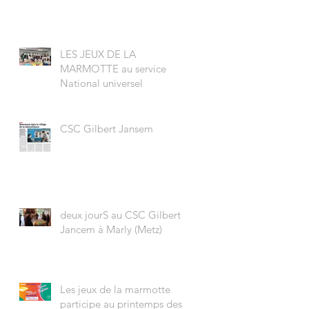
LES JEUX DE LA
MARMOTTE au service
National universel
CSC Gilbert Jansem
deux jourS au CSC Gilbert
Jancem à Marly (Metz)
Les jeux de la marmotte
participe au printemps des