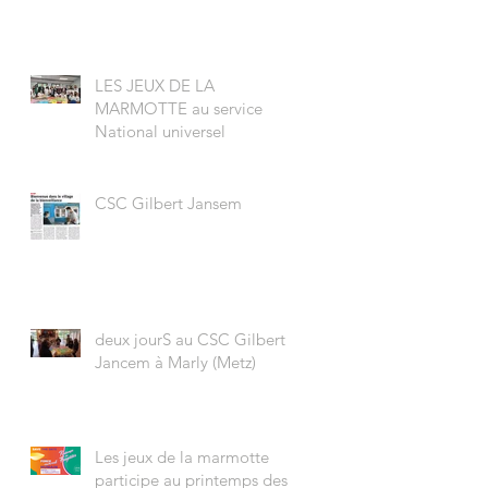
LES JEUX DE LA
MARMOTTE au service
National universel
CSC Gilbert Jansem
deux jourS au CSC Gilbert
Jancem à Marly (Metz)
Les jeux de la marmotte
participe au printemps des