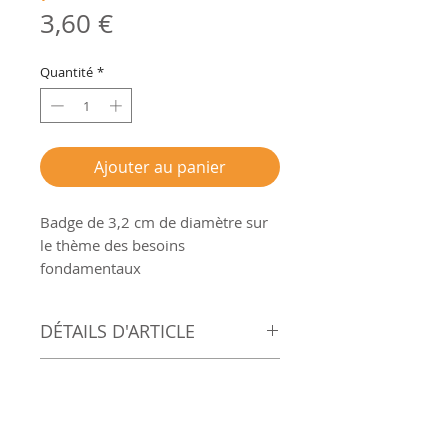
Prix
3,60 €
Quantité
*
Ajouter au panier
Badge de 3,2 cm de diamètre sur
le thème des besoins
fondamentaux
DÉTAILS D'ARTICLE
Badge de 3,2 cm de
DROITS et PROPRIÉTÉ
diamètre
INTELLECTUELLE ET FRAIS