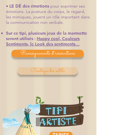
•
LE DÉ des émotions
pour exprimer ses
émotions. La posture du corps, le regard,
les mimiques, jouent un rôle important dans
la communication non verbale.
Sur ce tipi, plusieurs jeux de la marmotte
seront utilisés :
Happy cool, Couleurs
Sentiments, le Look des sentiments…
Renseignements et réservations
Boutique des outils
TARIFS