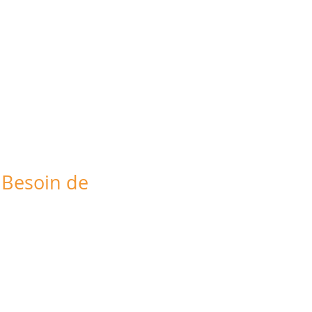
S
CONTACT
 Besoin de
x