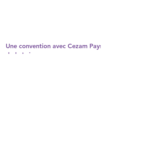
Une convention avec Cezam Pays
de la Loire
Trop contente! Signature d'une convention avec
Cezam pays de la Loire. Tous les bénéficiaires
de la carte Cezam auront une remise de 10%...