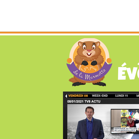
ACCUEIL
L
Év