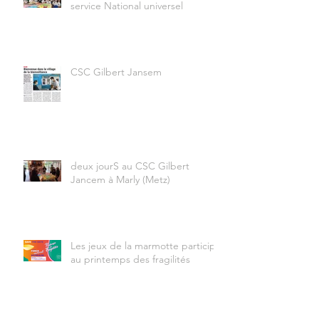
service National universel
CSC Gilbert Jansem
deux jourS au CSC Gilbert
Jancem à Marly (Metz)
Les jeux de la marmotte participe
au printemps des fragilités