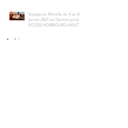
Voyage en Moselle du 4 au 8
janvier 2021 au Centre social
ACCES HOMBOURG-HAUT
Archives
juillet 2021
(2)
2 posts
juin 2021
(3)
3 posts
avril 2021
(1)
1 post
janvier 2021
(4)
4 posts
octobre 2019
(2)
2 posts
septembre 2019
(3)
3 posts
juillet 2019
(1)
1 post
juin 2019
(2)
2 posts
mai 2019
(3)
3 posts
avril 2019
(3)
3 posts
mars 2019
(1)
1 post
février 2019
(5)
5 posts