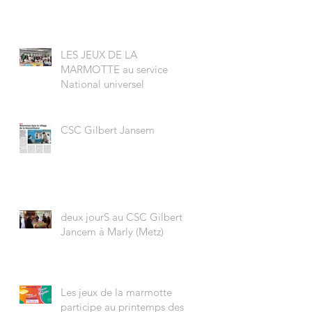
LES JEUX DE LA
MARMOTTE au service
National universel
CSC Gilbert Jansem
deux jourS au CSC Gilbert
Jancem à Marly (Metz)
Les jeux de la marmotte
participe au printemps des